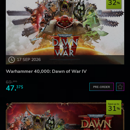
32
17 SEP 2026
Warhammer 40,000: Dawn of War IV
69.
20$
47.
37$
PRE-ORDER
Save up to
31