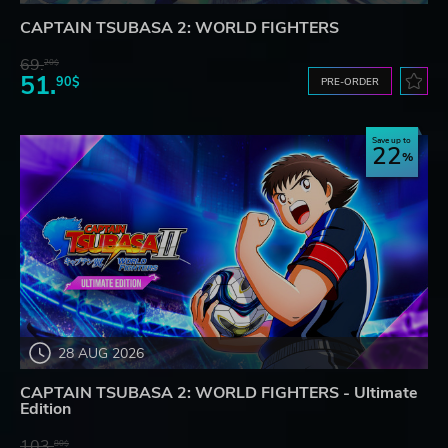
CAPTAIN TSUBASA 2: WORLD FIGHTERS
69.
20$
51.
90$
PRE-ORDER
Save up to
22
28 AUG 2026
CAPTAIN TSUBASA 2: WORLD FIGHTERS - Ultimate
Edition
103.
80$