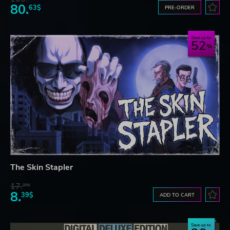
80.
63$
PRE-ORDER
Save up to
52
The Skin Stapler
17.
29$
8.
39$
ADD TO CART
Save up to