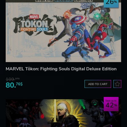
26
MARVEL Tōkon: Fighting Souls Digital Deluxe Edition
109.
57$
80.
76$
ADD TO CART
Save up to
42