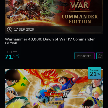
17 SEP 2026
Warhammer 40,000: Dawn of War IV Commander
Edition
103.
80$
71.
93$
PRE-ORDER
Save up to
21