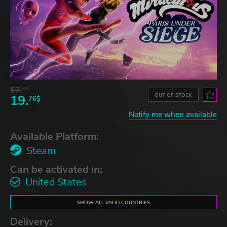
57.
66$
OUT OF STOCK
19.
76$
Notify me when available
Available Platform:
Steam
Can be activated in:
United States
SHOW ALL VALID COUNTRIES
Delivery: