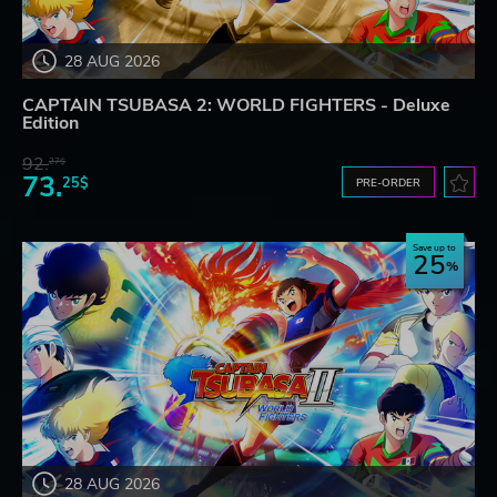
28 AUG 2026
CAPTAIN TSUBASA 2: WORLD FIGHTERS - Deluxe
Edition
92.
27$
73.
25$
PRE-ORDER
Save up to
25
28 AUG 2026