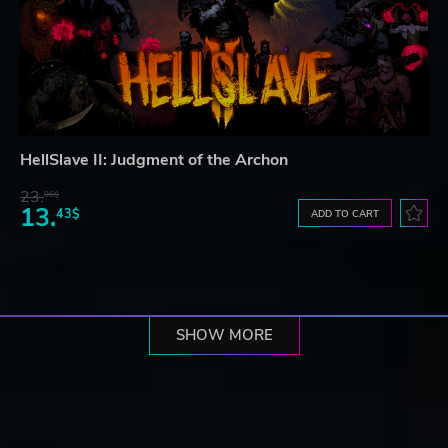
HellSlave II: Judgment of the Archon
23.
06$
13.
43$
ADD TO CART
SHOW MORE